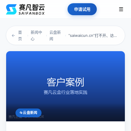
☰
申请试用
首
新闻中
云盘新
←
“saiwaicun.cn”打不开、访问慢、...
›
›
›
页
心
闻
云盘新闻