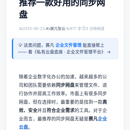
推荐一款好用的同步网
盘
📅
2025-06-23
✍️
赛凡智云
📝
877 字
⏱
3 分钟阅读
💡 这类问题，赛凡
企业文件管理
能直接帮上
—— 看《
私有云盘底座 · 企业文件管理平台
》 →
随着企业数字化办公的加速，越来越多的公
司和团队需要依赖
同步网盘
来管理文件、进
行协作并提高工作效率。市面上有很多同步
网盘，但在选择时，最重要的是找到一款
高
效、安全
并且
符合企业需求
的工具。对于企
业而言，最推荐的同步网盘无疑是
赛凡
企业
云盘
。