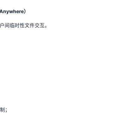
nywhere）
用户间临时性文件交互。
控制；