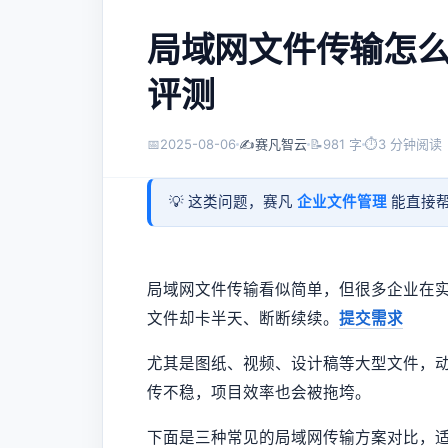
局域网文件传输怎
评测
📅
2025-08-06
✍️
赛凡智云
📝
981 字
⏱
3 分钟阅读
💡 这类问题，赛凡
企业文件管理
能直接帮
局域网文件传输看似简单，但很多企业在
文件却卡半天、断断续续。
提交需求
尤其是图纸、视频、设计稿等大型文件，动
传不稳，项目效率也会被拖垮。
下面是三种常见的局域网传输方案对比，适合