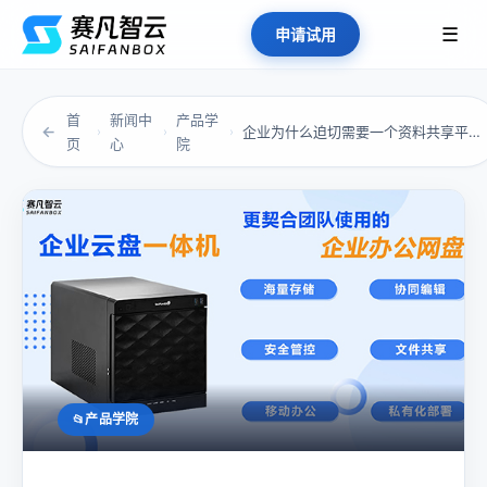
☰
申请试用
首
新闻中
产品学
←
企业为什么迫切需要一个资料共享平台？看清协作...
›
›
›
页
心
院
产品学院