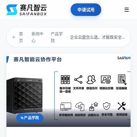
☰
申请试用
首
新闻中
产品学
←
企业云盘怎么选，才能既安全又好用？
›
›
›
页
心
院
产品学院