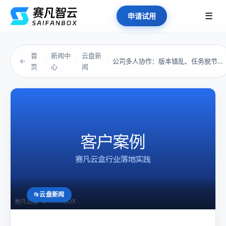
☰
申请试用
首
新闻中
云盘新
←
公司多人协作：版本错乱、任务脱节、信息失真，...
›
›
›
页
心
闻
云盘新闻