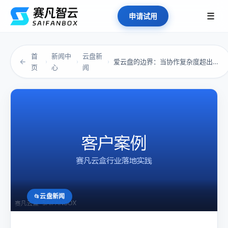
☰
申请试用
首
新闻中
云盘新
←
爱云盘的边界：当协作复杂度超出工具设计初衷
›
›
›
页
心
闻
云盘新闻