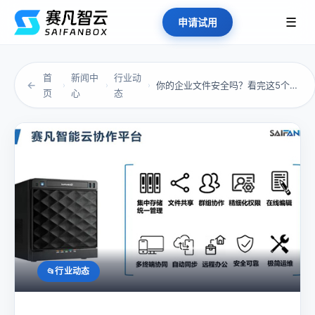
☰
申请试用
首
新闻中
行业动
←
你的企业文件安全吗？看完这5个案例就明白了
›
›
›
页
心
态
行业动态