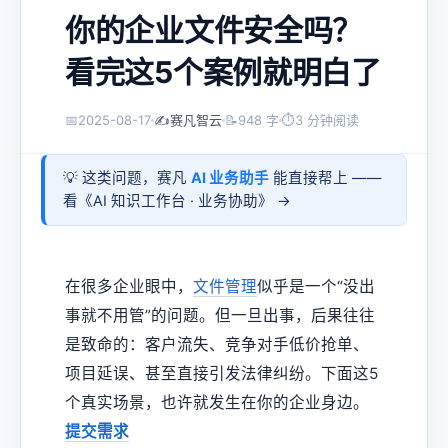
你的企业文件安全吗？
看完这5个案例就明白了
📅
2025-08-17
✍️
赛凡智云
📝
948 字
⏱
3 分钟阅读
💡 这类问题，赛凡
AI 业务助手
能直接帮上 ——
看《
AI 知识工作台 · 业务协助
》 →
在很多企业眼中，
文件管理
似乎是一个“没出
事就不用管”的问题。但一旦出事，后果往往
是致命的：客户流失、竞争对手低价抢单、
项目延误、甚至直接引发法律纠纷。下面这5
个真实场景，也许就发生在你的企业身边。
提交需求