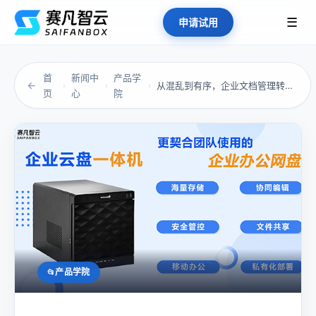
☰
申请试用
首
新闻中
产品学
←
从混乱到有序，企业文档管理转型的关键一步
›
›
›
页
心
院
产品学院