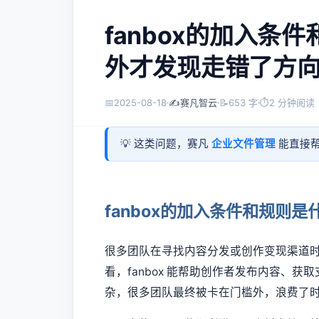
fanbox的加入条
外才发现走错了方
📅
2025-08-18
✍️
赛凡智云
📝
653 字
⏱
2 分钟阅读
💡 这类问题，赛凡
企业文件管理
能直接帮
fanbox的加入条件和规则
很多团队在寻找内容分发或创作变现渠道时，
看，fanbox 能帮助创作者发布内容、
杂，很多团队最终被卡在门槛外，浪费了