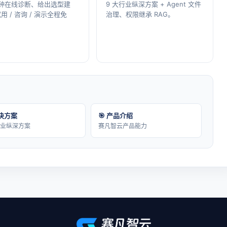
分钟在线诊断、给出选型建
9 大行业纵深方案 + Agent 文件
用 / 咨询 / 演示全程免
治理、权限继承 RAG。
解决方案
🎯 产品介绍
行业纵深方案
赛凡智云产品能力