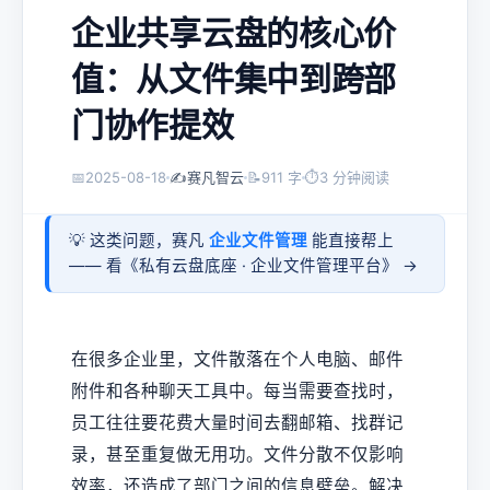
企业共享云盘的核心价
值：从文件集中到跨部
门协作提效
📅
2025-08-18
✍️
赛凡智云
📝
911 字
⏱
3 分钟阅读
💡 这类问题，赛凡
企业文件管理
能直接帮上
—— 看《
私有云盘底座 · 企业文件管理平台
》 →
在很多企业里，文件散落在个人电脑、邮件
附件和各种聊天工具中。每当需要查找时，
员工往往要花费大量时间去翻邮箱、找群记
录，甚至重复做无用功。文件分散不仅影响
效率，还造成了部门之间的信息壁垒。解决