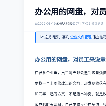
办公用的网盘，对
📅
2025-08-19
✍️
赛凡智云
📝
771 字
⏱
2 分钟阅读
💡 这类问题，赛凡
企业文件管理
能直接帮
办公用的网盘，对员工来说意
在很多企业里，员工每天都会遇到这些烦
要找一个上周修改过的文档，却发现散落
和同事一起写方案，不是版本冲突，就是
客户临时要资料，自己电脑没带在身边，