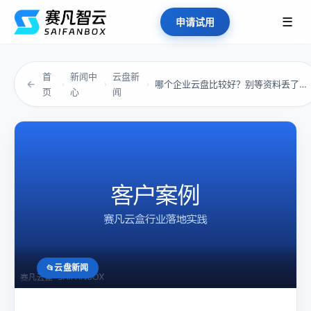
☰
申请试用
首
新闻中
云盘新
←
哪个企业云盘比较好？别等资料丢了、泄了、乱了...
›
›
›
页
心
闻
云盘新闻