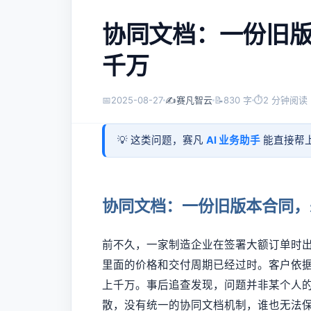
协同文档：一份旧
千万
📅
2025-08-27
✍️
赛凡智云
📝
830 字
⏱
2 分钟阅读
💡 这类问题，赛凡
AI 业务助手
能直接帮上
协同文档：一份旧版本合同，
前不久，一家制造企业在签署大额订单时
里面的价格和交付周期已经过时。客户依
上千万。事后追查发现，问题并非某个人
散，没有统一的协同文档机制，谁也无法