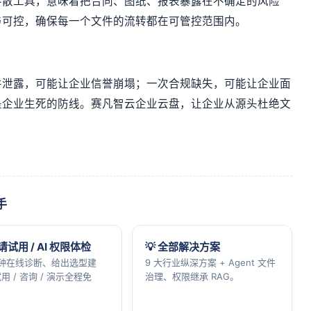
零散工具，意味着把合同、图纸、报表暴露在不确定的风险
与可控，确保每一个文件的流转都在可管控范围内。
件泄露，可能让企业信誉崩塌；一次合规缺失，可能让企业面
是企业生死的防线。赛凡智云企业云盘，让企业从源头杜绝文
手
申请试用 / AI 权限体检
💡 全部解决方案
分钟在线诊断、给出选型建
9 大行业纵深方案 + Agent 文件
用 / 咨询 / 演示全程免
治理、权限继承 RAG。