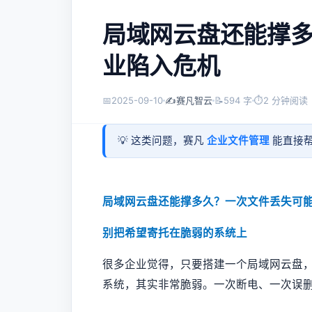
局域网云盘还能撑
业陷入危机
📅
2025-09-10
✍️
赛凡智云
📝
594 字
⏱
2 分钟阅读
💡 这类问题，赛凡
企业文件管理
能直接帮
局域网云盘还能撑多久？一次文件丢失可
别把希望寄托在脆弱的系统上
很多企业觉得，只要搭建一个局域网云盘
系统，其实非常脆弱。一次断电、一次误