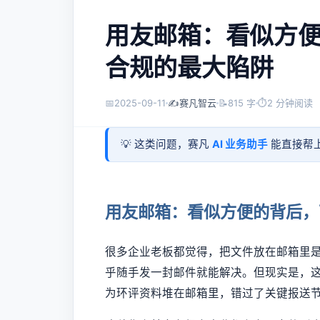
用友邮箱：看似方
合规的最大陷阱
📅
2025-09-11
✍️
赛凡智云
📝
815 字
⏱
2 分钟阅读
💡 这类问题，赛凡
AI 业务助手
能直接帮上
用友邮箱：看似方便的背后，
很多企业老板都觉得，把文件放在邮箱里
乎随手发一封邮件就能解决。但现实是，
为环评资料堆在邮箱里，错过了关键报送