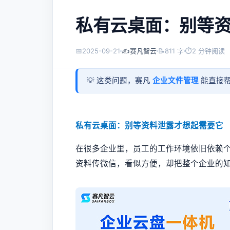
私有云桌面：别等
📅
2025-09-21
✍️
赛凡智云
📝
811 字
⏱
2 分钟阅读
💡 这类问题，赛凡
企业文件管理
能直接帮
私有云桌面：别等资料泄露才想起需要它
在很多企业里，员工的工作环境依旧依赖
资料传微信，看似方便，却把整个企业的