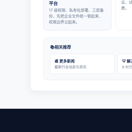
议，试
平台
费。
17 级权限、私有化部署、三层备
份，先把企业文件统一管起来、
权限边界立起来。
相关推荐
📰 更多新闻
💡 
最新行业动态与资讯
9 大