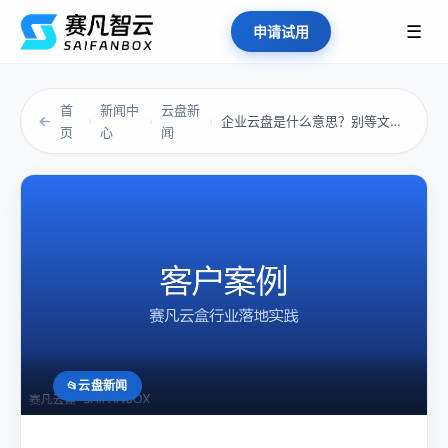
☰
申请试用
首
新闻中
云盘新
←
企业云盘是什么意思？别等文件失控才追问
›
›
›
页
心
闻
云盘新闻