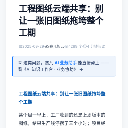
工程图纸云端共享：别
让一张旧图纸拖垮整个
工期
📅
2025-09-29
✍️
赛凡智云
📝
1289 字
⏱
4 分钟阅读
💡 这类问题，赛凡
AI 业务助手
能直接帮上 ——
看《
AI 知识工作台 · 业务协助
》 →
工程图纸云端共享：别让一张旧图纸拖垮整
个工期
某个周一早上，工厂收到的还是上周版本的
图纸，结果生产线停摆了三个小时；项目经