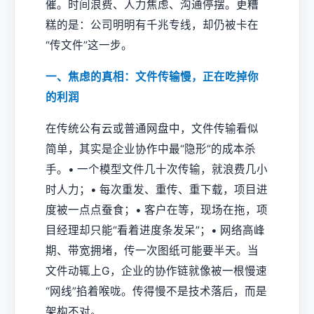
催。时间浪费、人力焦虑、沟通停摆。更糟
糕的是：公司明明有千兆专线，却仍被卡在
“传文件”这一步。
一、焦虑的真相：文件传输慢，正在吃掉你
的利润
在传统公有云或普通网盘中，文件传输看似
简单，其实是企业协作中最“隐形”的成本杀
手。• 一个模型文件几十次传输，就浪费几小
时人力；• 每次重发、重传、重下载，项目进
度被一点点蚕食；• 客户在等，现场在拖，项
目经理却只能“看着进度条发呆”；• 网络高峰
期、带宽拥堵，传一次图纸可能要半天。当
文件动辄上G，企业的协作链就像被一根慢速
“网线”掐着喉咙。传得慢不是技术落后，而是
架构不对。