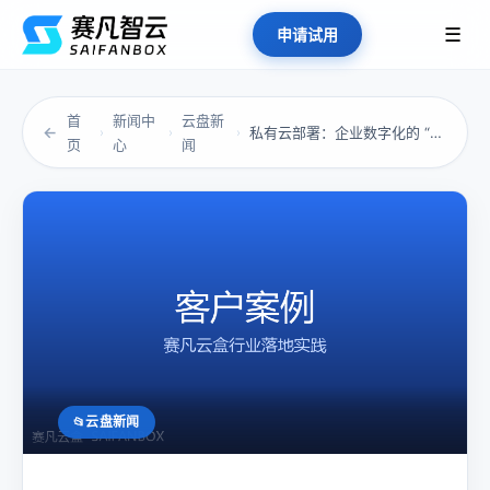
☰
申请试用
首
新闻中
云盘新
←
私有云部署：企业数字化的 “稳控之道”
›
›
›
页
心
闻
云盘新闻