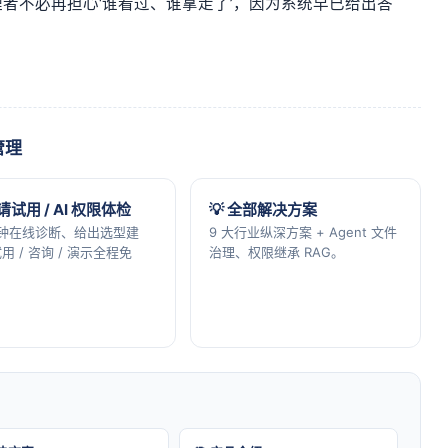
者不必再担心‘谁看过、谁拿走了’，因为系统早已给出答
管理
申请试用 / AI 权限体检
💡 全部解决方案
分钟在线诊断、给出选型建
9 大行业纵深方案 + Agent 文件
用 / 咨询 / 演示全程免
治理、权限继承 RAG。