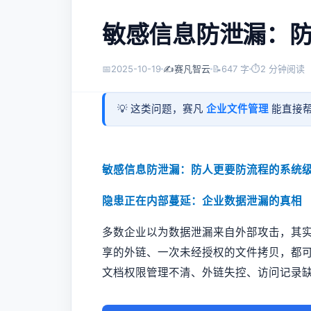
敏感信息防泄漏：
📅
2025-10-19
✍️
赛凡智云
📝
647 字
⏱
2 分钟阅读
💡 这类问题，赛凡
企业文件管理
能直接帮
敏感信息防泄漏：防人更要防流程的系统
隐患正在内部蔓延：企业数据泄漏的真相
多数企业以为数据泄漏来自外部攻击，其
享的外链、一次未经授权的文件拷贝，都
文档权限管理不清、外链失控、访问记录