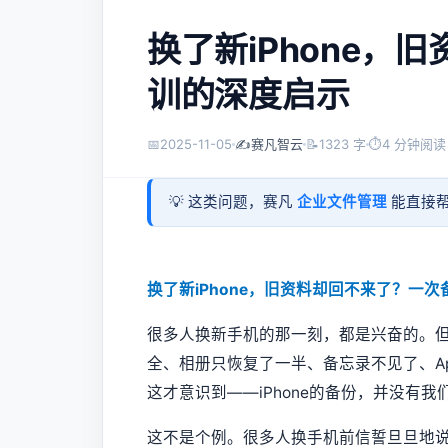
换了新iPhone，
训的深度启示
📅
2025-11-05
✍️
赛凡智云
📝
1323 字
⏱
4 分钟阅读
💡 这类问题，赛凡
企业文件管理
能直接帮
换了新iPhone，旧资料却回不来了？一
很多人换新手机的那一刻，都是兴奋的。
全、相册只恢复了一半、备忘录不见了、Ap
这才意识到——iPhone的备份，并没有
这不是个例。很多人换手机前信誓旦旦地说：