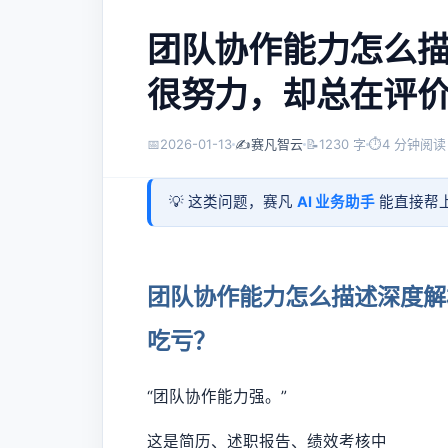
团队协作能力怎么
很努力，却总在评
📅
2026-01-13
✍️
赛凡智云
📝
1230 字
⏱
4 分钟阅读
💡 这类问题，赛凡
AI 业务助手
能直接帮上
团队协作能力怎么描述深度解
吃亏？
“团队协作能力强。”
这是简历、述职报告、绩效考核中