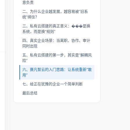
意负责
二、为什么企业越发展，越容易被“旧系
统”绑住？
三、私有云搭建的真正意义：���是换
系统，而是换“规则”
四、真实企业场景：当离职、协作、审计
同时出现
五、私有云搭建的第一步，其实是“解耦风
险”
六、赛凡智云的入门思路：让系统重新“敢
用”
七、给正在犹豫的企业一个简单判断
最后总结