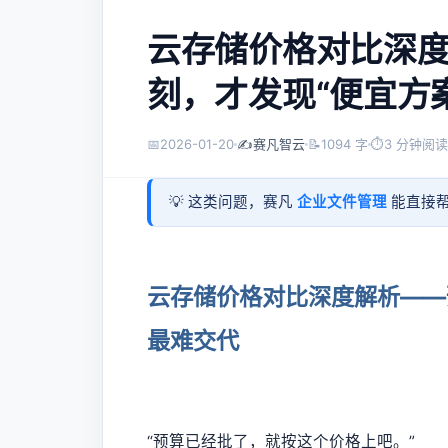
云存储价格对比深
刻，才发现“便宜方
📅
2026-01-20
✍️
赛凡智云
📝
1094 字
⏱
3 分钟阅读
💡 这类问题，赛凡
企业文件管理
能直接帮
云存储价格对比深度解析——
最难交代
“预算已经批了，就按这个价格上吧。”