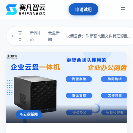
☰
申请试用
首
新闻中
云盘新
←
火箭云盘：你是否也因文件管理混乱而焦虑？这才...
›
›
›
页
心
闻
云盘新闻