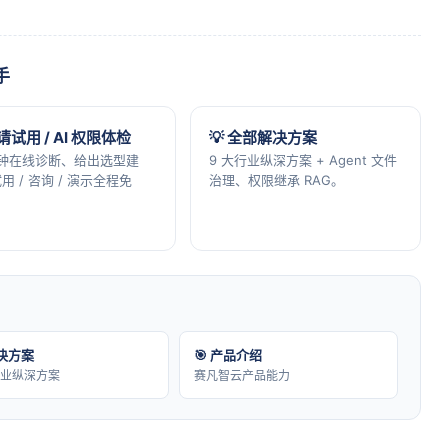
手
申请试用 / AI 权限体检
💡 全部解决方案
分钟在线诊断、给出选型建
9 大行业纵深方案 + Agent 文件
用 / 咨询 / 演示全程免
治理、权限继承 RAG。
解决方案
🎯 产品介绍
行业纵深方案
赛凡智云产品能力