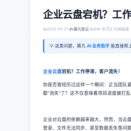
企业云盘宕机？工
📅
2025-07-21
✍️
赛凡智云
📝
849 字
⏱
2 分钟阅读
💡 这类问题，赛凡
AI 业务助手
能直接帮上
企业云盘
宕机？工作停滞，客户流失！
你是否曾经历过这样一个瞬间：正当团队
都“消失”了？这不仅意味着项目进度被打
企业对云盘的依赖越来越大，然而，当云
登录、文件无法同步、甚至数据丢失等问