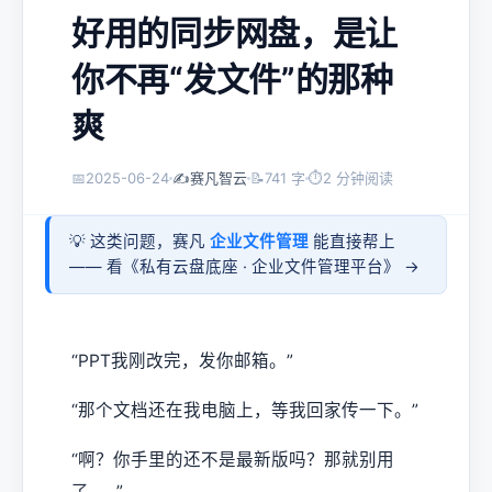
好用的同步网盘，是让
你不再“发文件”的那种
爽
📅
2025-06-24
✍️
赛凡智云
📝
741 字
⏱
2 分钟阅读
💡 这类问题，赛凡
企业文件管理
能直接帮上
—— 看《
私有云盘底座 · 企业文件管理平台
》 →
“PPT我刚改完，发你邮箱。”
“那个文档还在我电脑上，等我回家传一下。”
“啊？你手里的还不是最新版吗？那就别用
了……”