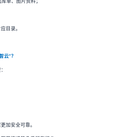
出库单、图片资料；
对应目录。
智云”？
控：
程更加安全可靠。