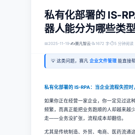
私有化部署的 IS-
器人能分为哪些类
📅
2025-11-19
✍️
赛凡智云
📝
1672 字
⏱
5 分钟阅读
💡 这类问题，赛凡
企业文件管理
能直接帮
私有化部署的 IS-RPA：当企业流程失
如果你正在经营一家企业，你一定见过这种
频繁，而真正能把业务跑顺的人却越来越
走——业务没扩张，流程成本却翻倍。
尤其是传统制造、外贸、电商、医药流通